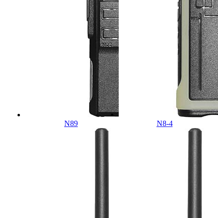
N89
N8-4