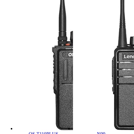
OS-T110PLUS
N99