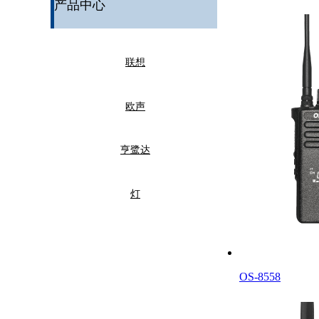
产品中心
联想
欧声
亨鹭达
灯
OS-8558