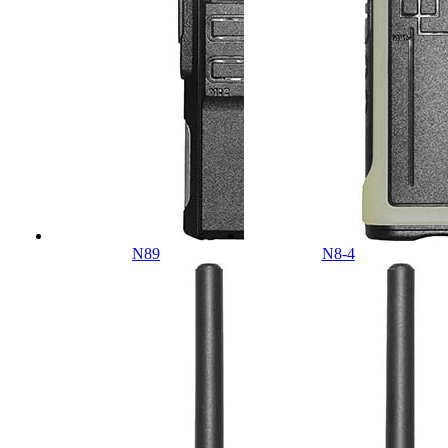
N89
N8-4