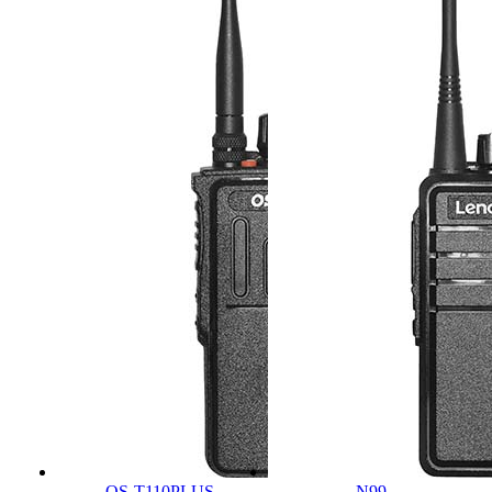
OS-T110PLUS
N99