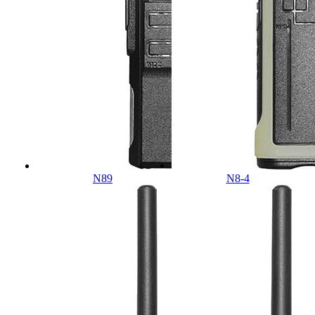
N89
N8-4