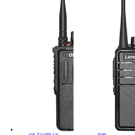
OS-T110PLUS
N99