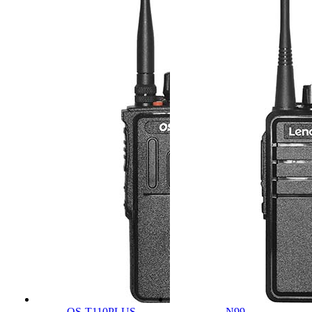
OS-T110PLUS
N99