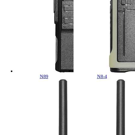
N89
N8-4