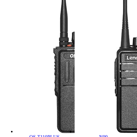
OS-T110PLUS
N99