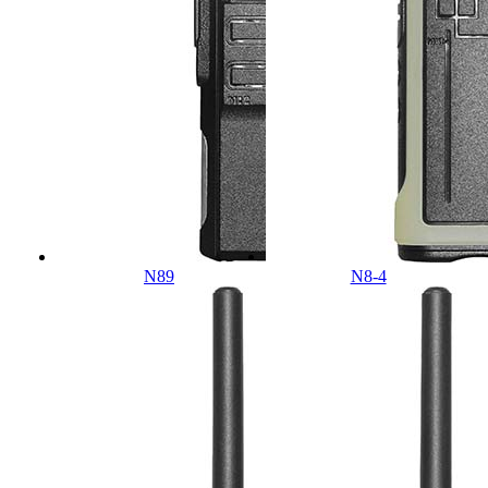
N89
N8-4