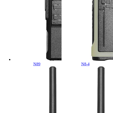
N89
N8-4