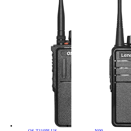
OS-T110PLUS
N99