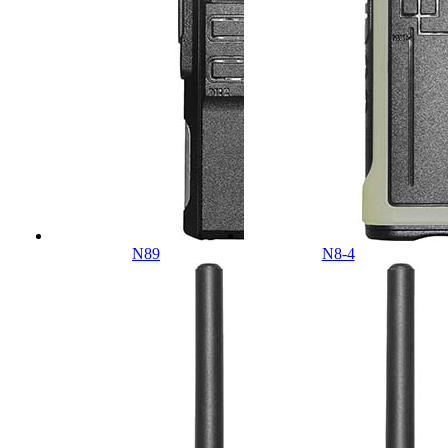
N89
N8-4