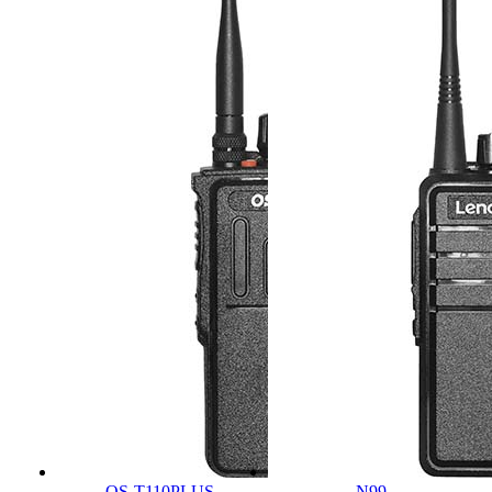
OS-T110PLUS
N99